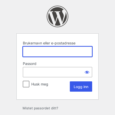
Logg
inn
Brukernavn eller e-postadresse
Passord
Husk meg
Mistet passordet ditt?