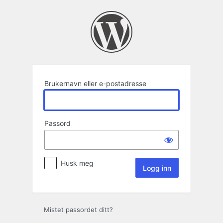
Logg
inn
Brukernavn eller e-postadresse
Passord
Husk meg
Mistet passordet ditt?